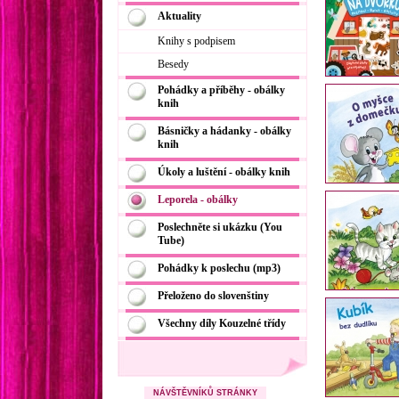
Aktuality
Knihy s podpisem
Besedy
Pohádky a příběhy - obálky
knih
Básničky a hádanky - obálky
knih
Úkoly a luštění - obálky knih
Leporela - obálky
Poslechněte si ukázku (You
Tube)
Pohádky k poslechu (mp3)
Přeloženo do slovenštiny
Všechny díly Kouzelné třídy
NÁVŠTĚVNÍKŮ STRÁNKY