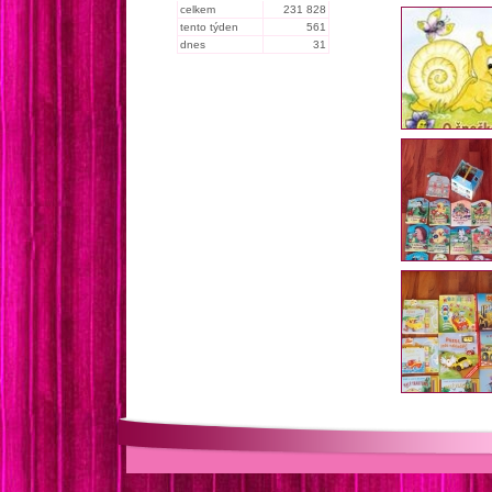
celkem
231 828
tento týden
561
dnes
31