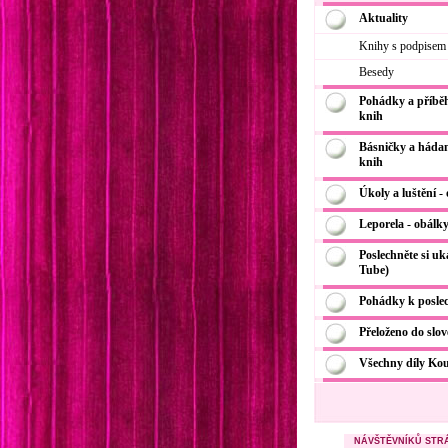
Aktuality
Knihy s podpisem
Besedy
Pohádky a příběh
knih
Básničky a hádan
knih
Úkoly a luštění -
Leporela - obálk
Poslechněte si u
Tube)
Pohádky k posle
Přeloženo do slov
Všechny díly Kou
NÁVŠTĚVNÍKŮ STR