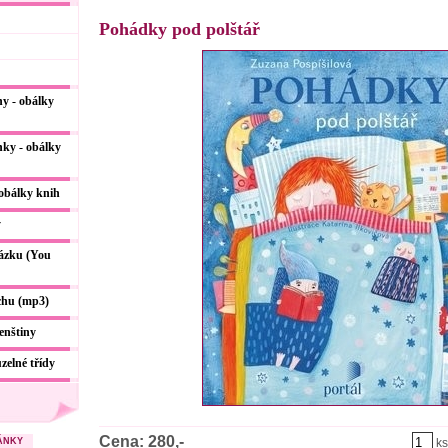
Pohádky pod polštář
y - obálky
ky - obálky
 obálky knih
y
kázku (You
chu (mp3)
enštiny
zelné třídy
Cena: 280,-
ÁNKY
ks